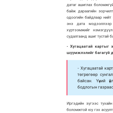
датаг
ашиглах боломжгүй
байж дараагийн
зорчил
одоогийн байдлаар нийт
энэ дата мэдээллээр
хүртээмжийг нэмэгдүүлэ
судалгаанд ашиг тустай б
- Хугацаатай картыг 
шүүмжлэлийг багагүй д
- Хугацаатай карт
төгрөгөөр сунгал
байсан. Үүний ү
бодлогын газраас 
Иргэдийн зүгээс тухайн
боломжтой юу гэх асуулт