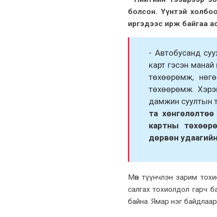
болсон. Үүнтэй холбо
иргэдээс ирж байгаа ас
- Автобусанд суу
карт гэсэн мана
төхөөрөмж, нөг
төхөөрөмж. Хэрэ
дамжин суултын т
та хөнгөлөлтөө
картны
төхөөрө
дөрвөн удаагий
Мөн түүнчлэн зарим тохио
салгах тохиолдол гарч ба
байна. Ямар нэг байдлаар