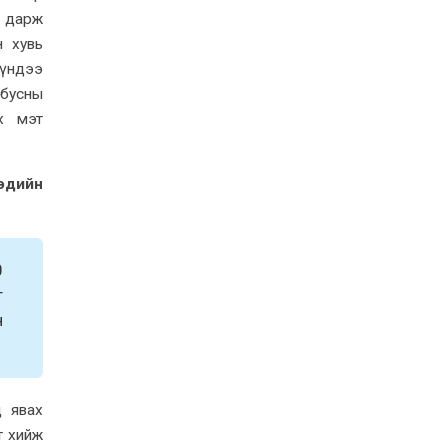
р дарж
н хувь
дүндээ
бусны
эх мэт
эдийн
0
т
н
д явах
т хийж