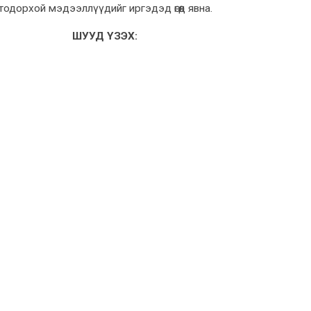
тодорхой мэдээллүүдийг иргэдэд өгөөд явна.
ШУУД ҮЗЭХ: