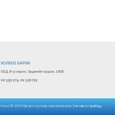
ХОЛБОО БАРИХ
СБД, 8-р хороо, Эрдмийн ордон, 1405
99 100 976, 99 109792
лоно © 2019 Бүх эрх хуулиар хамгаалагдсан |
Хөгжүүлсэн:
ArtPlus