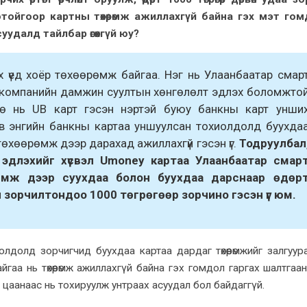
отойгоор
картны
төхөөрөмж ажиллахгүй байна гэх мэт го
уудалд тайлбар өгөхгүй юу?
х үед хоёр төхөөрөмж байгаа. Нэг нь Улаанбаатар смар
й компанийн дамжин суултын хөнгөлөлт эдлэх боломжто
өө нь UB карт гэсэн нэртэй буюу банкны карт унши
в энгийн банкны картаа уншуулсан тохиолдолд буухда
өхөөрөмж дээр дарахад ажиллахгүй гэсэн үг.
Тодруулбал
 эдлэхийг хүсвэл Umoney картаа Улаанбаатар смар
мж дээр суухдаа болон буухдаа дарснаар өдөр
н
зорчилтондоо
1000 төгрөгөөр зорчино гэсэн үг юм.
лдолд зорчигчид буухдаа картаа дардаг төхөөрөмжийг залгуур
йгаа нь төхөөрөмж ажиллахгүй байна гэх гомдол гаргах шалтгаа
 цаанаас нь тохируулж унтраах асуудал бол байдаггүй.