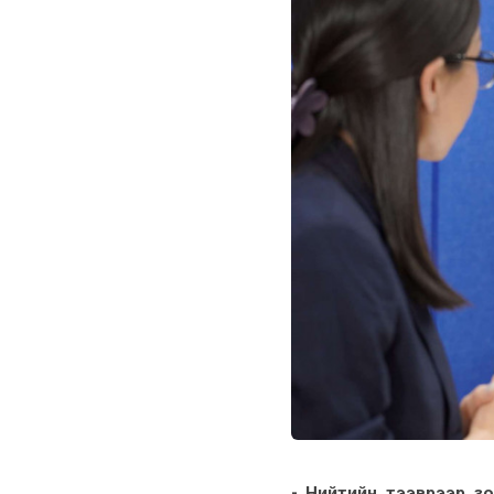
- Нийтийн тээврээр зорчи