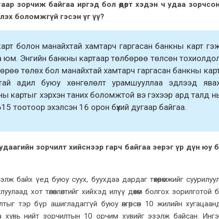
аар зорчиж байгаа иргэд бол өдөрт хэдэн ч удаа зорчсо
өлт эдлэх боломжгүй гэсэн үг үү?
карт болон манайхтай хамтарч гаргасан банкны карт гэ
а юм. Энгийн банкны картаар төлбөрөө төлсөн тохиолдо
бөрөө төлөх бол манайхтай хамтарч гаргасан банкны кар
тай адил буюу хөнгөлөлт урамшууллаа эдлээд ява
ы картыг хэрхэн таних боломжтой вэ гэхээр ард талд н
15 тоотоор эхэлсэн 16 орон бүхий дугаар байгаа.
өн удаагийн
зорчилт
хийснээр гарч байгаа эерэг үр дүн юу 
хэлж байх үед буюу суух, буухдаа дардаг төхөөрөмжийг
суурилуу
луулаад хот төлөвлөлтийг хийхэд илүү дөхөм болгох зорилготой б
тыг тэр бүр ашигладаггүй буюу өнгөрсөн 10 жилийн хугацаан
а хувь нийт
зорчилтын
10 орчим хувийг эзэлж байсан.
Инг