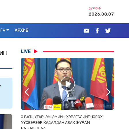
ЗУРХАЙ
2026.08.07
ЭГЧ
АРХИВ
LIVE
ЖИН
”
РААС
Э.БАТШУГАР: ЭМ, ЭМИЙН ХЭРЭГСЛИЙГ НЭГ ЭХ
С.АМАР
ОРЛОСОН
ҮҮСВЭРЭЭР ХУДАЛДАН АВАХ ЖУРАМ
ИРГЭД, 
БАТЛАГДЛАА
ЗОРИУЛ