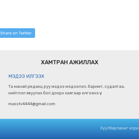
Share on Twitter
ХАМТРАН АЖИЛЛАХ
МЭДЭЭ ИЛГЭЭХ
Та манай редакц руу мэдээ мэдээлэл, баримт, судалгаа,
нийтлэл явуулах бол доорх хаягаар илгээнэ үү.
masstv4444@gmail.com
Хуулбарлахыг хориг