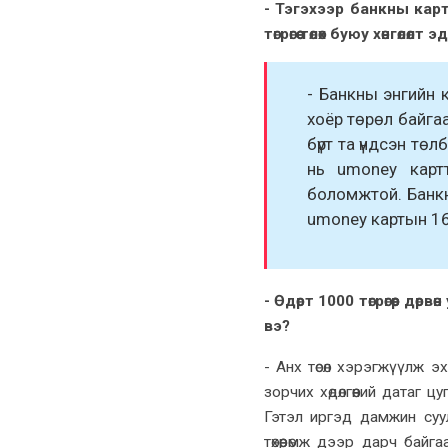
- Тэгэхээр банкны карт
төгрөгөө төлөх буюу хөнгөл
- Банкны энгийн 
хоёр төрөл байга
бүрт
та үндсэн төл
нь umoney карт
боломжтой. Банкн
umoney картын 16
- Өдөрт 1000 төгрөгөөр дөрв
вэ?
- Анх төсөл хэрэгжүүлж э
зорчих хөдөлгөөний
датаг
цуг
Гэтэл иргэд дамжин суул
төхөөрөмж дээр
дарч
байга