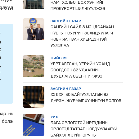
НАРТ ХОЛБОГДОХ ХЭРГИЙГ
мдлууд
ПРОКУРОРТ ШИЛЖҮҮЛЖЭЭ
ЗАСГИЙН ГАЗАР
САНГИЙН САЙД З.МЭНДСАЙХАН
НҮБ-ЫН СУУРИН ЗОХИЦУУЛАГЧ
т
НОЁН ЯАП ВАН ХИЕРДЭНТЭЙ
й
УУЛЗЛАА
х
а
НИЙГЭМ
ҮЕРТ АВТСАН, ҮЕРИЙН УСАНД
,
БООГДСОН 82 УДААГИЙН
т
ДУУДЛАГА ОБЕГ-Т ИРЖЭЭ
т
ЗАСГИЙН ГАЗАР
ХЗДХЯ: 30 БАЙГУУЛЛАГЫН 83
ДҮРЭМ, ЖУРМЫГ ХҮЧИНГҮЙ БОЛГОВ
аар нь
УИХ
н болж
БАГА ОРЛОГОТОЙ ИРГЭДИЙН
ОРЛОГОД ТАТВАР НОГДУУЛАХГҮЙ
БАЙХ ЭРХ ЗҮЙН ОРЧНЫГ