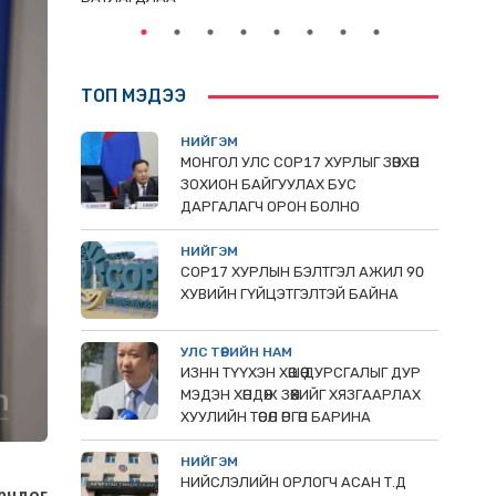
ТОП МЭДЭЭ
НИЙГЭМ
МОНГОЛ УЛС СОР17 ХУРЛЫГ ЗӨВХӨН
ЗОХИОН БАЙГУУЛАХ БУС
ДАРГАЛАГЧ ОРОН БОЛНО
НИЙГЭМ
COP17 ХУРЛЫН БЭЛТГЭЛ АЖИЛ 90
ХУВИЙН ГҮЙЦЭТГЭЛТЭЙ БАЙНА
УЛС ТӨРИЙН НАМ
ИЗНН ТҮҮХЭН ХӨШӨӨ ДУРСГАЛЫГ ДУР
МЭДЭН ХӨНДӨЖ ЗӨӨХИЙГ ХЯЗГААРЛАХ
ХУУЛИЙН ТӨСӨЛ ӨРГӨН БАРИНА
НИЙГЭМ
НИЙСЛЭЛИЙН ОРЛОГЧ АСАН Т.Д
орчдог