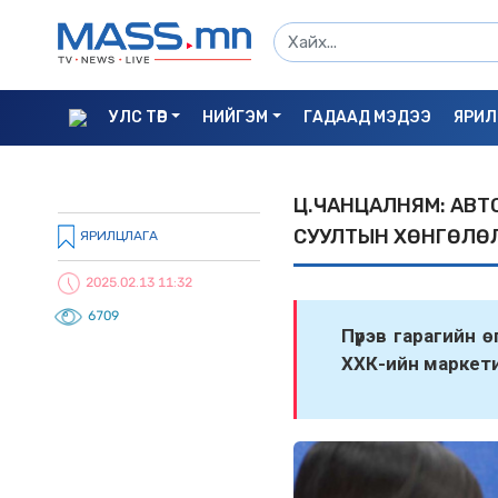
УЛС ТӨР
НИЙГЭМ
ГАДААД МЭДЭЭ
ЯРИЛ
Ц.ЧАНЦАЛНЯМ: АВТ
СУУЛТЫН ХӨНГӨЛӨЛ
ЯРИЛЦЛАГА
2025.02.13 11:32
6709
Пүрэв гарагийн 
ХХК-ийн
маркети