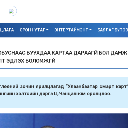
ЦЛАГА
ОРОН НУТАГ
ЭНТЕРТАЙМЭНТ
БАЯЛАГ БҮТЭ
ОБУСНААС БУУХДАА КАРТАА ДАРААГҮЙ БОЛ ДАМ
Т ЭДЛЭХ БОЛОМЖГҮЙ
өглөөний зочин ярилцлагад “Улаанбаатар смарт карт
нгийн хэлтсийн дарга Ц.Чанцалням оролцлоо.
С.БАЯРБИЛЭГ: ДРАГОН ТӨВИЙН 3 ДАВХ
УНАСАН 25 НАСТАЙ ЭМЭГТЭЙ АМИА Х
БАЙЖ БОЛЗОШГҮЙ