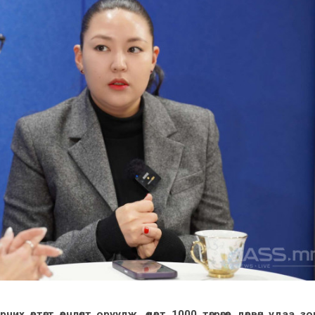
х өртөгт өөрчлөлт оруулж, өдөрт 1000 төгрөгөөр дөрвөн удаа з