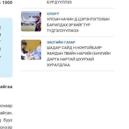
н 1000
БҮРДҮҮЛЛЭЭ
СПОРТ
УЛСЫН НАЧИН Д.ЦЭРЭНТОГТОХЫН
БАРИЛДАХ ЭРХИЙГ ТҮР
ж
ТҮДГЭЛЗҮҮЛЖЭЭ
л
т
ЗАСГИЙН ГАЗАР
ШАДАР САЙД Н.НОМТОЙБАЯР
х
ЯАМДЫН ТӨРИЙН НАРИЙН БИЧГИЙН
ь
ДАРГА НАРТАЙ ШУУРХАЙ
ХУРАЛДЛАА
байгаа
лснаар
айсан.
д буух
эснээр