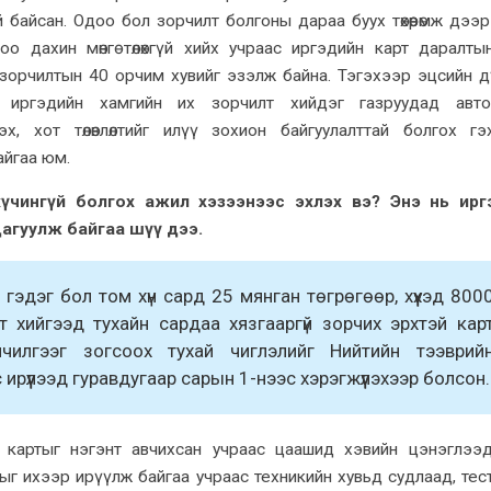
 байсан. Одоо бол
зорчилт
болгоны дараа буух төхөөрөмж дээ
тоо
дахин мөнгө төлөхгүй хийх учраас иргэдийн карт даралты
зорчилтын
40 орчим хувийг эзэлж байна. Тэгэхээр эцсийн 
 иргэдийн хамгийн их
зорчилт
хийдэг газруудад авто
х, хот төлөвлөлтийг илүү зохион байгуулалттай болгох г
айгаа юм.
хүчингүй болгох ажил хэзээнээс эхлэх вэ? Энэ нь ирг
агуулж байгаа шүү дээ.
 гэдэг бол том хүн сард 25 мянган төгрөгөөр, хүүхэд 800
т хийгээд тухайн сардаа хязгааргүй зорчих эрхтэй кар
йлчилгээг зогсоох тухай чиглэлийг Нийтийн тээврий
ирүүлээд гуравдугаар сарын 1-
нээс
хэрэгжүүлэхээр болсон.
 картыг нэгэнт авчихсан учраас цаашид хэвийн цэнэглээ
ыг ихээр ирүүлж байгаа учраас техникийн хувьд судлаад, тес