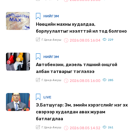
НИЙГЭМ
Нөөцийн махны худалдаа,
борлуулалтыг нээлттэй ил тод болгоно
Г.Цэнд-Аюуш
229
2026.08.05 16:04
НИЙГЭМ
Автобензин, дизель түлшний онцгой
албан татварыг тэглэлээ
Г.Цэнд-Аюуш
285
2026.08.05 16:00
LIVE
Э.Батшугар: Эм, эмийн хэрэгслийг нэг эх
үүсвэрээр худалдан авах журам
батлагдлаа
Г.Цэнд-Аюуш
261
2026.08.05 14:32