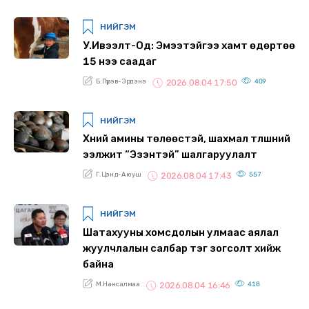
НИЙГЭМ
У.Ивээлт-Од: Эмээтэйгээ хамт өдөртөө
15 үнээ саадаг
Б.Пүрэв-Эрдэнэ
409
2026.08.04 17:50
НИЙГЭМ
Хүний амины төлөөстэй, шахмал түлшний
ээлжит “Эзэнтэй” шалгаруулалт
Г.Цэнд-Аюуш
557
2026.08.04 17:43
НИЙГЭМ
Шатахууны хомсдолын улмаас аялал
жуулчлалын салбар тэг зогсолт хийж
байна
М.Нансалмаа
418
2026.08.04 16:46