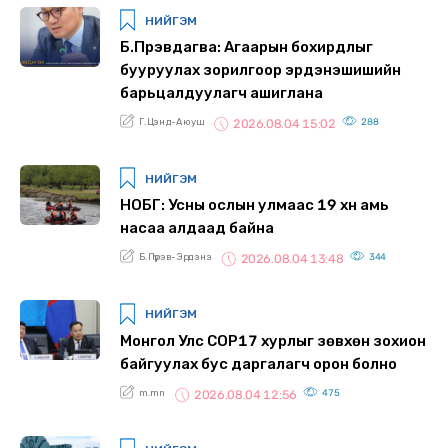
НИЙГЭМ
Б.Пүрэвдагва: Агаарын бохирдлыг
бууруулах зорилгоор эрдэнэшишийн
барьцалдуулагч ашиглана
Г.Цэнд-Аюуш
288
2026.08.04 15:02
НИЙГЭМ
НОБГ: Усны ослын улмаас 19 хүн амь
насаа алдаад байна
Б.Пүрэв-Эрдэнэ
344
2026.08.04 13:48
НИЙГЭМ
Монгол Улс СОР17 хурлыг зөвхөн зохион
байгуулах бус даргалагч орон болно
m.mn
475
2026.08.04 12:56