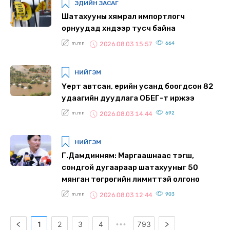
ЭДИЙН ЗАСАГ
Шатахууны хямрал импортлогч
орнуудад хүндээр тусч байна
m.mn
664
2026.08.03 15:57
НИЙГЭМ
Үерт автсан, үерийн усанд боогдсон 82
удаагийн дуудлага ОБЕГ-т иржээ
m.mn
692
2026.08.03 14:44
НИЙГЭМ
Г.Дамдинням: Маргаашнаас тэгш,
сондгой дугаараар шатахууныг 50
мянган төгрөгийн лимиттэй олгоно
m.mn
903
2026.08.03 12:44
1
2
3
4
793
•••