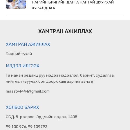
НАРИЙН БИЧГИЙН ДАРГА НАРТАЙ ШУУРХАЙ
ХУРАЛДЛАА
ХАМТРАН АЖИЛЛАХ
ХАМТРАН АЖИЛЛАХ
Бидний тухай
МЭДЭЭ ИЛГЭЭХ
Та манай редакц руу мэдээ мэдээлэл, баримт, судалгаа,
нийтлэл явуулах бол доорх хаягаар илгээнэ үү.
masstv4444@gmail.com
ХОЛБОО БАРИХ
СБД, 8-р хороо, Эрдмийн ордон, 1405
99 100 976, 99 109792