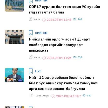
НИЙГЭМ
COP17 хурлын бэлтгэл ажил 90 хувийн
гүйцэтгэлтэй байна
m.mn
468
2026.08.04 12:48
НИЙГЭМ
Нийслэлийн орлогч асан Т.Д нарт
холбогдох хэргийг прокурорт
шилжүүлжээ
m.mn
538
2026.08.04 11:26
LIVE
Нийт 12 өдөр соёлын болон соёлын
биет бус өвийг сурталчлан таниулах
арга хэмжээ зохион байгуулна
Г.Цэнд-Аюуш
357
2026.08.04 10:57