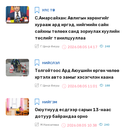
УЛС ТӨР
С.Амарсайхан: Авлигын хөрөнгийг
хурааж ард иргэд, нийгмийн сайн
сайхны төлөөх санд зориулах хуулийн
төслийг танилцууллаа
Г.Цэнд-Аюуш
248
2026.08.05 14:17
НИЙСЛЭЛ
Толгойтоос Ард Аюушийн өргөн чөлөө
хүртэлх авто замыг хэсэгчлэн хаана
Г.Цэнд-Аюуш
188
2026.08.05 11:01
НИЙГЭМ
Оюутнууд есдүгээр сарын 13-наас
дотуур байрандаа орно
М.Нансалмаа
240
2026.08.05 10:38