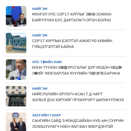
НИЙГЭМ
МОНГОЛ УЛС СОР17 ХУРЛЫГ ЗӨВХӨН ЗОХИОН
БАЙГУУЛАХ БУС ДАРГАЛАГЧ ОРОН БОЛНО
НИЙГЭМ
COP17 ХУРЛЫН БЭЛТГЭЛ АЖИЛ 90 ХУВИЙН
ГҮЙЦЭТГЭЛТЭЙ БАЙНА
УЛС ТӨРИЙН НАМ
ИЗНН ТҮҮХЭН ХӨШӨӨ ДУРСГАЛЫГ ДУР МЭДЭН ХӨНДӨЖ
ЗӨӨХИЙГ ХЯЗГААРЛАХ ХУУЛИЙН ТӨСӨЛ ӨРГӨН БАРИНА
НИЙГЭМ
НИЙСЛЭЛИЙН ОРЛОГЧ АСАН Т.Д НАРТ
ХОЛБОГДОХ ХЭРГИЙГ ПРОКУРОРТ ШИЛЖҮҮЛЖЭЭ
ЗАСГИЙН ГАЗАР
САНГИЙН САЙД З.МЭНДСАЙХАН НҮБ-ЫН СУУРИН
ЗОХИЦУУЛАГЧ НОЁН ЯАП ВАН ХИЕРДЭНТЭЙ