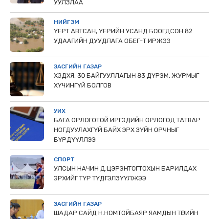
УУЛЗЛАА
НИЙГЭМ
ҮЕРТ АВТСАН, ҮЕРИЙН УСАНД БООГДСОН 82
УДААГИЙН ДУУДЛАГА ОБЕГ-Т ИРЖЭЭ
ЗАСГИЙН ГАЗАР
ХЗДХЯ: 30 БАЙГУУЛЛАГЫН 83 ДҮРЭМ, ЖУРМЫГ
ХҮЧИНГҮЙ БОЛГОВ
УИХ
БАГА ОРЛОГОТОЙ ИРГЭДИЙН ОРЛОГОД ТАТВАР
НОГДУУЛАХГҮЙ БАЙХ ЭРХ ЗҮЙН ОРЧНЫГ
БҮРДҮҮЛЛЭЭ
СПОРТ
УЛСЫН НАЧИН Д.ЦЭРЭНТОГТОХЫН БАРИЛДАХ
ЭРХИЙГ ТҮР ТҮДГЭЛЗҮҮЛЖЭЭ
ЗАСГИЙН ГАЗАР
ШАДАР САЙД Н.НОМТОЙБАЯР ЯАМДЫН ТӨРИЙН