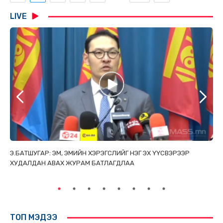
LIVE
ТАЙ
Э.БАТШУГАР: ЭМ, ЭМИЙН ХЭРЭГСЛИЙГ НЭГ ЭХ ҮҮСВЭРЭЭР
С.
ХУДАЛДАН АВАХ ЖУРАМ БАТЛАГДЛАА
НИ
ТӨ
ТОП МЭДЭЭ