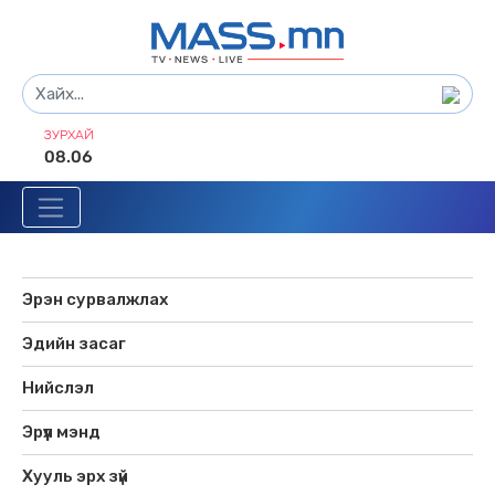
ЗУРХАЙ
08.06
Эрэн сурвалжлах
Эдийн засаг
Нийслэл
Эрүүл мэнд
Хууль эрх зүй