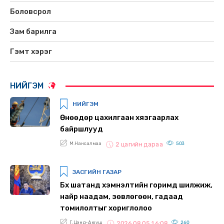
Боловсрол
Зам барилга
Гэмт хэрэг
НИЙГЭМ
НИЙГЭМ
Өнөөдөр цахилгаан хязгаарлах
байршлууд
М.Нансалмаа
503
2 цагийн дараа
ЗАСГИЙН ГАЗАР
Бүх шатанд хэмнэлтийн горимд шилжиж,
найр наадам, зөвлөгөөн, гадаад
томилолтыг хориглолоо
Г.Цэнд-Аюуш
260
2026.08.05 16:08