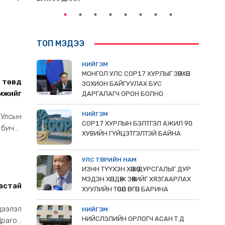
ТОП МЭДЭЭ
НИЙГЭМ
МОНГОЛ УЛС СОР17 ХУРЛЫГ ЗӨВХӨН
 төвд
ЗОХИОН БАЙГУУЛАХ БУС
мжийг
ДАРГАЛАГЧ ОРОН БОЛНО
НИЙГЭМ
 Улсын
COP17 ХУРЛЫН БЭЛТГЭЛ АЖИЛ 90
бичиг
ХУВИЙН ГҮЙЦЭТГЭЛТЭЙ БАЙНА
илгоо,
гээний
УЛС ТӨРИЙН НАМ
ИЗНН ТҮҮХЭН ХӨШӨӨ ДУРСГАЛЫГ ДУР
МЭДЭН ХӨНДӨЖ ЗӨӨХИЙГ ХЯЗГААРЛАХ
настай
ХУУЛИЙН ТӨСӨЛ ӨРГӨН БАРИНА
дээлэл
НИЙГЭМ
НИЙСЛЭЛИЙН ОРЛОГЧ АСАН Т.Д
Драгон