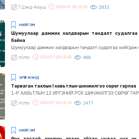
төвийн 3 давхраас 25 настай эмэгтэй унаж амиа а
Г.Цэнд-Аюуш
2026.07.28 15:35
2833
харамсалтай хэрэг гарсан. Мөн Сэлэнгэ аймгийн Ерөө
нутаг дэвсгэрт үүсээд байгаа асуудлын талаар мэдээлэл өгл
НИЙГЭМ
Шумуулаар дамжих халдварын тандалт судалгаа
байна
Шумуулаар дамжих халдварын тандалт судалгаа хийгдэж
m.mn
2026.07.28 10:45
488
ЭРҮҮЛ МЭНД
Тарваган тахлын I хавьтлын шинжилгээ сөрөг гарлаа
1-Р ХАВЬТЛЫН 12 ИРГЭНИЙ PCR ШИНЖИЛГЭЭ СӨРӨГ ГА
m.mn
2026.07.24 10:25
1477
НИЙГЭМ
Өөх тостой хоолны араас хүйтэн ундаа уух нь