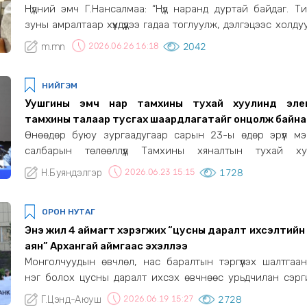
Нүдний эмч Г.Нансалмаа: “Нүд наранд дуртай байдаг. Т
зуны амралтаар хүүхдүүдээ гадаа тоглуулж, дэлгэцээс холду
зөвлөж байна”
m.mn
2026.06.26 16:18
2042
НИЙГЭМ
Уушгины эмч нар тамхины тухай хуулинд эле
тамхины талаар тусгах шаардлагатайг онцолж байна
Өнөөдөр буюу зургаадугаар сарын 23-ы өдөр эрүүл м
салбарын төлөөллүүд Тамхины хяналтын тухай ху
өөрчлөлттэй холбогдуулан мэдээлэл хийлээ
Н.Буяндэлгэр
2026.06.23 15:15
1728
ОРОН НУТАГ
Энэ жил 4 аймагт хэрэгжих “цусны даралт ихсэлтийн
аян” Архангай аймгаас эхэллээ
Монголчуудын өвчлөл, нас баралтын тэргүүлэх шалтгаа
нэг болох цусны даралт ихсэх өвчнөөс урьдчилан сэрг
иргэдийг үзлэг, оношилгоонд хамруулах, эрүүл мэ
Г.Цэнд-Аюуш
2026.06.19 15:27
2728