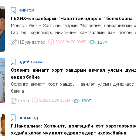
НИЙГЭМ
ГБХНХ-ын салбарын "Нээлттэй өдөрлөг" болж байна
Монгол Улсын Засгийн газрын “Чөлөөлье” санаачилгын х
Гэр бүл, хөдөлмөр, нийгмийн хамгааллын яам болон 
агентлагуудын нэгдсэн “Нээлттэй өдөрлөг” болж байна.
Н.Буяндэлгэр
2026.06.30 08:53
1279
ЭДИЙН ЗАСАГ
Сэлэнгэ аймагт хорт хавдрын өвчлөл улсын дун
өндөр байна
Сэлэнгэ аймагт хорт хавдрын өвчлөл улсын дунджаас
байна
m.mn
2026.06.29 15:34
1803
ЭРҮҮЛ МЭНД
Г.Нансалмаа: Хотжилт, дэлгэцийн хэт хэрэглээнээс
хүүхдийн хараа муудалт өдрөөс өдөрт ихсэж байна