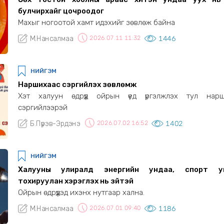
булчирхайг цочроодог
Махыг ногоотой хамт идэхийг зөвлөж байна
М.Нансалмаа
2026.07.11 11:32
1446
НИЙГЭМ
Наршихаас сэргийлэх зөвлөмж
Хэт халуун өдрүүд ойрын үед үргэлжлэх тул нарш
сэргийлээрэй
Б.Пүрэв-Эрдэнэ
2026.07.02 16:52
1402
НИЙГЭМ
Халууны улиралд энергийн ундаа, спорт у
тохируулан хэрэглэх нь зүйтэй
Ойрын өдрүүдэд ихэнх нутгаар хална.
М.Нансалмаа
2026.07.01 09:40
1186