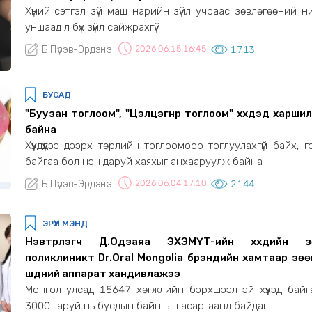
Хүний сэтгэл зүй маш нарийн зүйл учраас зөвлөгөөний н
уншаад л бүх зүйл сайжрахгүй
Б.Пүрэв-Эрдэнэ
2026.06.15 16:45
1713
БУСАД
"Буузан тоглоом", "Цэлцэгнүүр тоглоом" хүүхдэд харшил 
байна
Хүүхдүүдээ дээрх төрлийн тоглоомоор тоглуулахгүй байх, г
байгаа бол нэн даруй хаяхыг анхааруулж байна
Б.Пүрэв-Эрдэнэ
2026.06.04 17:10
2144
ЭРҮҮЛ МЭНД
Нэвтрүүлэгч Д.Одзаяа ЭХЭМҮТ-ийн хүүхдийн з
поликлиникт Dr.Oral Mongolia брэндийн хамтаар зө
шүдний аппарат хандивлажээ
Монгол улсад 15647 хөгжлийн бэрхшээлтэй хүүхэд байг
3000 гаруй нь бусдын байнгын асаргаанд байдаг.