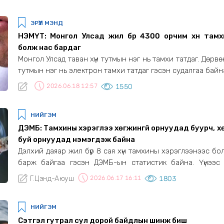
боловсрол, мэдлэг мэдээлэл олгох зорилгоор жил бүр ул
болгон хэрэгжүүлдэг “Цусны даралт ихсэлтийн эсрэг аян
ЭРҮҮЛ МЭНД
өнөөдөр Архангай аймгийн төв Цэцэрлэг хотноо нэ
хийлээ.
НЭМҮТ: Монгол Улсад жил бүр 4300 орчим xүн тамx
болж нас бардаг
Монгол Улсад таван xүн тутмын нэг нь тамxи татдаг. Дөрвөн xүүxэд
тутмын нэг нь электрон тамxи татдаг гэсэн судалгаа байн
2026.06.18 12:57
1550
НИЙГЭМ
ДЭМБ: Тамхины хэрэглээ хөгжингүй орнуудад буурч, 
буй орнуудад нэмэгдэж байна
Дэлхий даяар жил бүр 8 сая хүн тамхины хэрэглээнээс бо
барж байгаа гэсэн ДЭМБ-ын статистик байна. Үүнээс
орчим нь шууд тамхидалтаас, 1.3 сая нь дам тамхи
Г.Цэнд-Аюуш
2026.06.17 16:11
1803
улмаас нас бардаг байна.
НИЙГЭМ
Сэтгэл гутрал сул дорой байдлын шинж биш