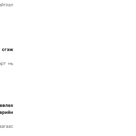
ийтлэл
үүсгэж
эрт нь
өвлөх
өврийн
аагаас