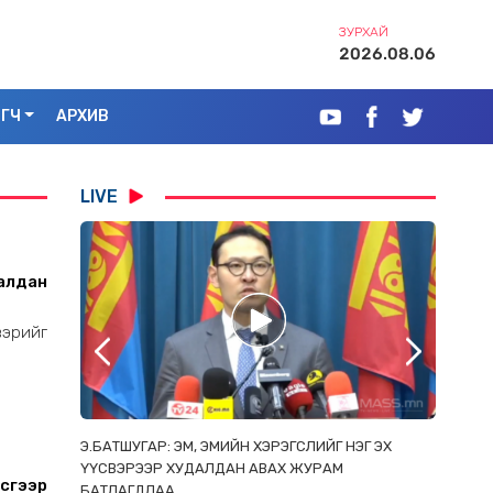
ЗУРХАЙ
2026.08.06
ЭГЧ
АРХИВ
LIVE
далдан
эрийг
РААС
Э.БАТШУГАР: ЭМ, ЭМИЙН ХЭРЭГСЛИЙГ НЭГ ЭХ
С.АМАР
ОРЛОСОН
ҮҮСВЭРЭЭР ХУДАЛДАН АВАХ ЖУРАМ
ИРГЭД, 
үүгээр
БАТЛАГДЛАА
ЗОРИУЛ