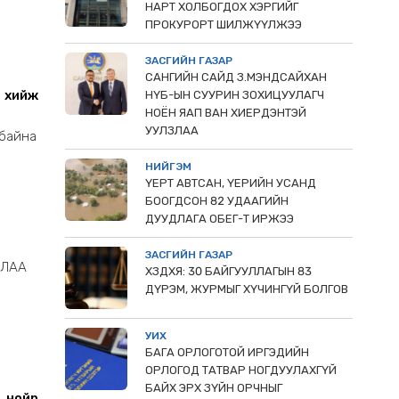
НАРТ ХОЛБОГДОХ ХЭРГИЙГ
лдсан
ПРОКУРОРТ ШИЛЖҮҮЛЖЭЭ
 сумын
өө.
ЗАСГИЙН ГАЗАР
САНГИЙН САЙД З.МЭНДСАЙХАН
 хийж
НҮБ-ЫН СУУРИН ЗОХИЦУУЛАГЧ
НОЁН ЯАП ВАН ХИЕРДЭНТЭЙ
УУЛЗЛАА
 байна
НИЙГЭМ
ҮЕРТ АВТСАН, ҮЕРИЙН УСАНД
БООГДСОН 82 УДААГИЙН
ДУУДЛАГА ОБЕГ-Т ИРЖЭЭ
ЗАСГИЙН ГАЗАР
РЛАА
ХЗДХЯ: 30 БАЙГУУЛЛАГЫН 83
ДҮРЭМ, ЖУРМЫГ ХҮЧИНГҮЙ БОЛГОВ
УИХ
БАГА ОРЛОГОТОЙ ИРГЭДИЙН
ОРЛОГОД ТАТВАР НОГДУУЛАХГҮЙ
БАЙХ ЭРХ ЗҮЙН ОРЧНЫГ
 нойр