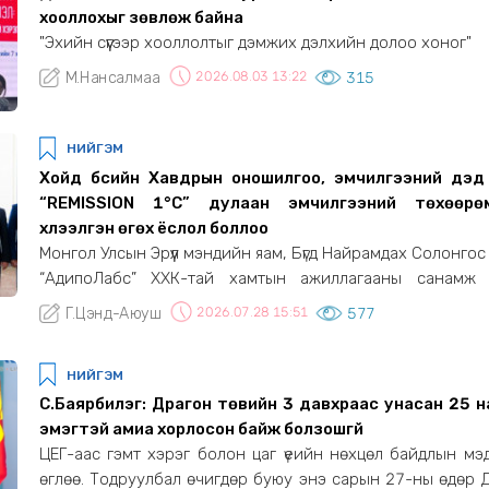
хооллохыг зөвлөж байна
"Эхийн сүүгээр хооллолтыг дэмжих дэлхийн долоо хоног"
М.Нансалмаа
2026.08.03 13:22
315
НИЙГЭМ
Хойд бүсийн Хавдрын оношилгоо, эмчилгээний дэд
“REMISSION 1°C” дулаан эмчилгээний төхөөрө
хүлээлгэн өгөх ёслол боллоо
Монгол Улсын Эрүүл мэндийн яам, Бүгд Найрамдах Солонгос
“АдипоЛабс” ХХК-тай хамтын ажиллагааны санамж 
байгуулж, Эрдэнэт хотын Хойд бүсийн Хавдрын онош
Г.Цэнд-Аюуш
2026.07.28 15:51
577
эмчилгээний дэд төвд “REMISSION 1°C” дулаан эмчил
төхөөрөмжийг хүлээлгэн өгөх ёслол боллоо.
НИЙГЭМ
С.Баярбилэг: Драгон төвийн 3 давхраас унасан 25 
эмэгтэй амиа хорлосон байж болзошгүй
ЦЕГ-аас гэмт хэрэг болон цаг үеийн нөхцөл байдлын мэ
өглөө. Тодруулбал өчигдөр буюу энэ сарын 27-ны өдөр 