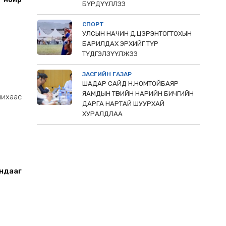
БҮРДҮҮЛЛЭЭ
СПОРТ
УЛСЫН НАЧИН Д.ЦЭРЭНТОГТОХЫН
БАРИЛДАХ ЭРХИЙГ ТҮР
ТҮДГЭЛЗҮҮЛЖЭЭ
ЗАСГИЙН ГАЗАР
ШАДАР САЙД Н.НОМТОЙБАЯР
ЯАМДЫН ТӨРИЙН НАРИЙН БИЧГИЙН
ихаас
ДАРГА НАРТАЙ ШУУРХАЙ
ХУРАЛДЛАА
ндааг