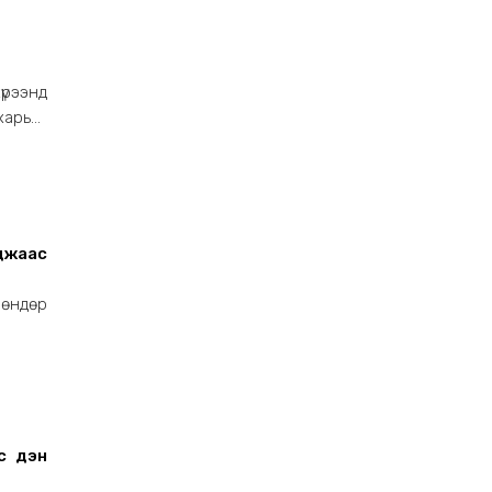
үрээнд
харьяа
джаас
 өндөр
 үүдэн