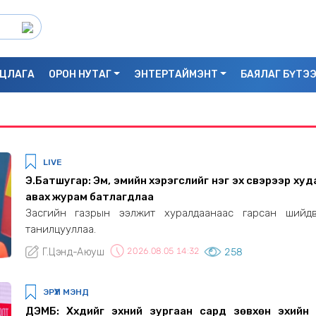
ЦЛАГА
ОРОН НУТАГ
ЭНТЕРТАЙМЭНТ
БАЯЛАГ БҮТЭ
LIVE
Э.Батшугар: Эм, эмийн хэрэгслийг нэг эх үүсвэрээр ху
авах журам батлагдлаа
Засгийн газрын ээлжит хуралдаанаас гарсан шийдв
танилцууллаа.
Г.Цэнд-Аюуш
2026.08.05 14:32
258
С.БАЯРБИЛЭГ: ДРАГОН ТӨВИЙН 3 ДАВХ
ЭРҮҮЛ МЭНД
УНАСАН 25 НАСТАЙ ЭМЭГТЭЙ АМИА Х
ДЭМБ: Хүүхдийг эхний зургаан сард зөвхөн эхийн с
БАЙЖ БОЛЗОШГҮЙ