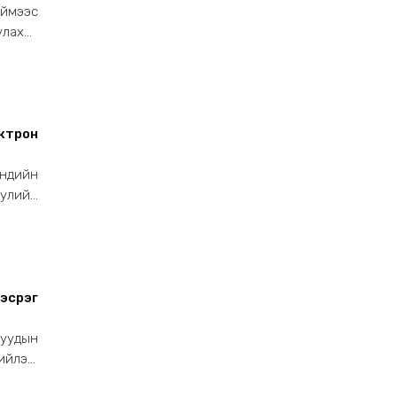
иймээс
улахыг
ктрон
эндийн
улийн
 эсрэг
нуудын
ийлэх,
ндийн