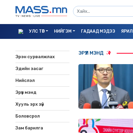
УЛС ТӨР
НИЙГЭМ
ГАДААД МЭДЭЭ
ЯРИЛ
ЭРҮҮЛ МЭНД
Эрэн сурвалжлах
Эдийн засаг
Нийслэл
Эрүүл мэнд
Хууль эрх зүй
Боловсрол
Зам барилга