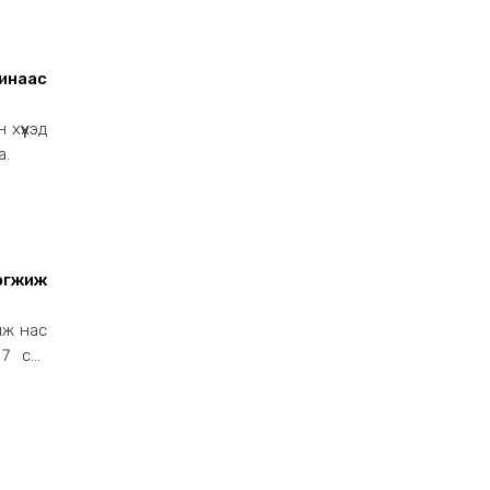
амжлал
-2026”
элтээ
инаас
а.
хөгжиж
лж нас
 7 сая
далтын