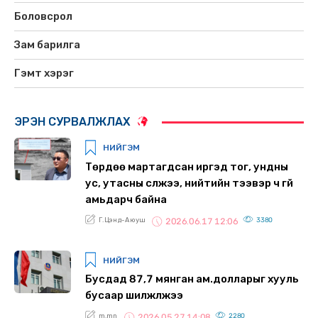
Боловсрол
Зам барилга
Гэмт хэрэг
ЭРЭН СУРВАЛЖЛАХ
НИЙГЭМ
Төрдөө мартагдсан иргэд тог, ундны
ус, утасны сүлжээ, нийтийн тээвэр ч үгүй
амьдарч байна
Г.Цэнд-Аюуш
3380
2026.06.17 12:06
НИЙГЭМ
Бусдад 87,7 мянган ам.долларыг хууль
бусаар шилжүүлжээ
m.mn
2280
2026.05.27 14:08