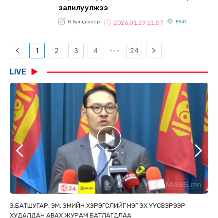
залилуулжээ
Н.Буяндэлгэр
5947
2026.01.29 11:57
1
2
3
4
24
•••
LIVE
ТАЙ
Э.БАТШУГАР: ЭМ, ЭМИЙН ХЭРЭГСЛИЙГ НЭГ ЭХ ҮҮСВЭРЭЭР
С.
ХУДАЛДАН АВАХ ЖУРАМ БАТЛАГДЛАА
НИ