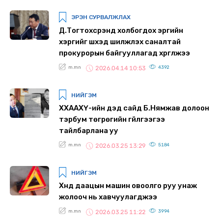
ЭРЭН СУРВАЛЖЛАХ
Д.Тогтохсүрэнд холбогдох эрүүгийн
хэргийг шүүхэд шилжүүлэх саналтай
прокурорын байгууллагад хүргүүлжээ
m.mn
4392
2026.04.14 10:53
НИЙГЭМ
ХХААХҮ-ийн дэд сайд Б.Нямжав долоон
тэрбум төгрөгийн гүйлгээгээ
тайлбарлана уу
m.mn
5184
2026.03.25 13:29
НИЙГЭМ
Хүнд даацын машин овоолго руу унаж
жолооч нь xавчуулагджээ
m.mn
3994
2026.03.25 11:22