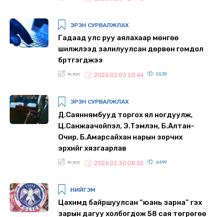
ЭРЭН СУРВАЛЖЛАХ
Гадаад улс руу аялахаар мөнгөө
шилжүүлээд залилуулсан дөрвөн гомдол
бүртгэгджээ
m.mn
5539
2026.02.03 10:44
ЭРЭН СУРВАЛЖЛАХ
Д.Саяннямбууд торгох ял ногдуулж,
Ц.Санжаачойпэл, Э.Тэмүүлэн, Б.Алтан-
Очир, Б.Амарсайхан нарын зорчих
эрхийг хязгаарлав
m.mn
6499
2026.01.30 08:55
НИЙГЭМ
Цахимд байршуулсан “юань зарна” гэх
зарын дагуу холбогдож 58 сая төгрөгөө