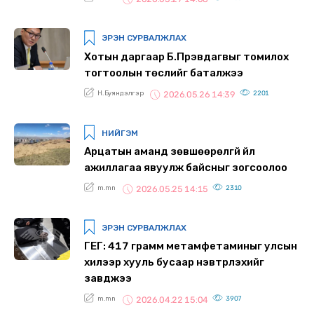
ЭРЭН СУРВАЛЖЛАХ
Хотын даргаар Б.Пүрэвдагвыг томилох
тогтоолын төслийг баталжээ
Н.Буяндэлгэр
2201
2026.05.26 14:39
НИЙГЭМ
Арцатын аманд зөвшөөрөлгүй үйл
ажиллагаа явуулж байсныг зогсоолоо
m.mn
2310
2026.05.25 14:15
ЭРЭН СУРВАЛЖЛАХ
ГЕГ: 417 грамм метамфетаминыг улсын
хилээр хууль бусаар нэвтрүүлэхийг
завджээ
m.mn
3907
2026.04.22 15:04