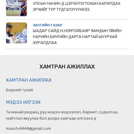
УЛСЫН НАЧИН Д.ЦЭРЭНТОГТОХЫН БАРИЛДАХ
ЭРХИЙГ ТҮР ТҮДГЭЛЗҮҮЛЖЭЭ
ЗАСГИЙН ГАЗАР
ШАДАР САЙД Н.НОМТОЙБАЯР ЯАМДЫН ТӨРИЙН
НАРИЙН БИЧГИЙН ДАРГА НАРТАЙ ШУУРХАЙ
ХУРАЛДЛАА
ХАМТРАН АЖИЛЛАХ
ХАМТРАН АЖИЛЛАХ
Бидний тухай
МЭДЭЭ ИЛГЭЭХ
Та манай редакц руу мэдээ мэдээлэл, баримт, судалгаа,
нийтлэл явуулах бол доорх хаягаар илгээнэ үү.
masstv4444@gmail.com