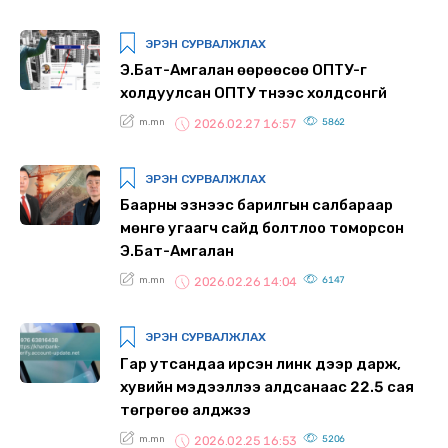
ЭРЭН СУРВАЛЖЛАХ
Э.Бат-Амгалан өөрөөсөө ОПТУ-г
холдуулсан ОПТУ түүнээс холдсонгүй
m.mn
5862
2026.02.27 16:57
ЭРЭН СУРВАЛЖЛАХ
Баарны эзнээс барилгын салбараар
мөнгө угаагч сайд болтлоо томорсон
Э.Бат-Амгалан
m.mn
6147
2026.02.26 14:04
ЭРЭН СУРВАЛЖЛАХ
Гар утсандаа ирсэн линк дээр дарж,
хувийн мэдээллээ алдсанаас 22.5 сая
төгрөгөө алджээ
m.mn
5206
2026.02.25 16:53