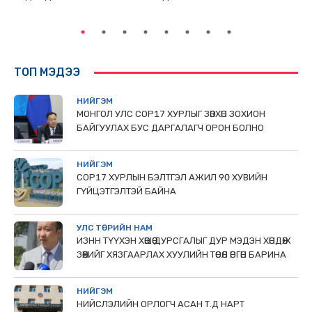
ТӨ
ТОП МЭДЭЭ
НИЙГЭМ
МОНГОЛ УЛС СОР17 ХУРЛЫГ ЗӨВХӨН ЗОХИОН
БАЙГУУЛАХ БУС ДАРГАЛАГЧ ОРОН БОЛНО
НИЙГЭМ
COP17 ХУРЛЫН БЭЛТГЭЛ АЖИЛ 90 ХУВИЙН
ГҮЙЦЭТГЭЛТЭЙ БАЙНА
УЛС ТӨРИЙН НАМ
ИЗНН ТҮҮХЭН ХӨШӨӨ ДУРСГАЛЫГ ДУР МЭДЭН ХӨНДӨЖ
ЗӨӨХИЙГ ХЯЗГААРЛАХ ХУУЛИЙН ТӨСӨЛ ӨРГӨН БАРИНА
НИЙГЭМ
НИЙСЛЭЛИЙН ОРЛОГЧ АСАН Т.Д НАРТ