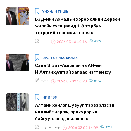
УИХ-ЫН ГИШҮҮН
БЗД-ийн Ахмадын хороо сүүлийн дөрвөн
жилийн хугацаанд 1.8 тэрбум
төгрөгийн санхүүжилт авчээ
m.mn
4805
2026.03.16 10:16
ЭРЭН СУРВАЛЖЛАХ
Сайд Э.Бат-Амгалан нь АН-ын
Н.Алтанхуягтай халаас нэгтэй юу
m.mn
5441
2026.03.02 16:20
НИЙГЭМ
Алтайн хойлог шувууг тээвэрлэсэн
үйлдлийг илрүүлж, прокурорын
байгууллагад шилжүүллээ
Н.Буяндэлгэр
4917
2026.03.02 14:09