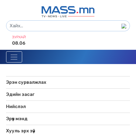
ЗУРХАЙ
08.06
Эрэн сурвалжлах
Эдийн засаг
Нийслэл
Эрүүл мэнд
Хууль эрх зүй