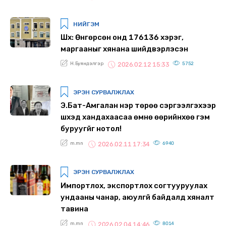
НИЙГЭМ
Шүүх: Өнгөрсөн онд 176136 хэрэг,
маргааныг хянана шийдвэрлэсэн
Н.Буяндэлгэр
5752
2026.02.12 15:33
ЭРЭН СУРВАЛЖЛАХ
Э.Бат-Амгалан нэр төрөө сэргээлгэхээр
шүүхэд хандахаасаа өмнө өөрийнхөө гэм
буруугүйг нотол!
m.mn
6940
2026.02.11 17:34
ЭРЭН СУРВАЛЖЛАХ
Импортлох, экспортлох согтууруулах
ундааны чанар, аюулгүй байдалд хяналт
тавина
m.mn
8014
2026.02.04 14:46