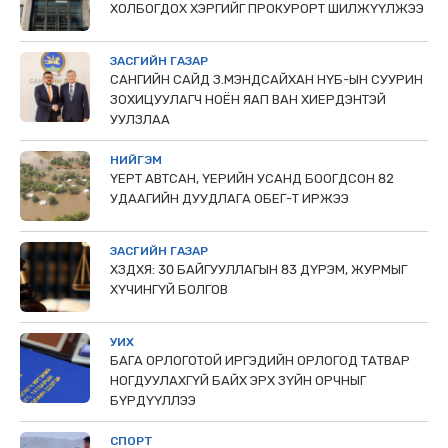
ХОЛБОГДОХ ХЭРГИЙГ ПРОКУРОРТ ШИЛЖҮҮЛЖЭЭ
ЗАСГИЙН ГАЗАР
САНГИЙН САЙД З.МЭНДСАЙХАН НҮБ-ЫН СУУРИН
ЗОХИЦУУЛАГЧ НОЁН ЯАП ВАН ХИЕРДЭНТЭЙ
УУЛЗЛАА
НИЙГЭМ
ҮЕРТ АВТСАН, ҮЕРИЙН УСАНД БООГДСОН 82
УДААГИЙН ДУУДЛАГА ОБЕГ-Т ИРЖЭЭ
ЗАСГИЙН ГАЗАР
ХЗДХЯ: 30 БАЙГУУЛЛАГЫН 83 ДҮРЭМ, ЖУРМЫГ
ХҮЧИНГҮЙ БОЛГОВ
УИХ
БАГА ОРЛОГОТОЙ ИРГЭДИЙН ОРЛОГОД ТАТВАР
НОГДУУЛАХГҮЙ БАЙХ ЭРХ ЗҮЙН ОРЧНЫГ
БҮРДҮҮЛЛЭЭ
СПОРТ